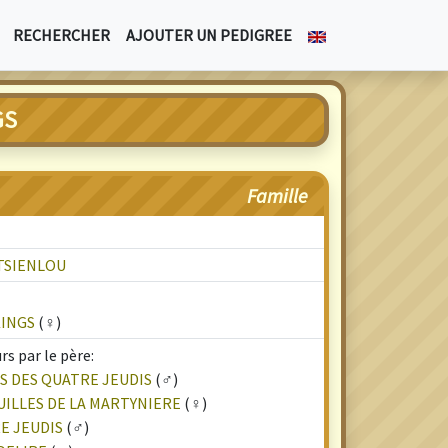
RECHERCHER
AJOUTER UN PEDIGREE
GS
Famille
TSIENLOU
KINGS
(♀)
s par le père:
S DES QUATRE JEUDIS
(♂)
UILLES DE LA MARTYNIERE
(♀)
E JEUDIS
(♂)