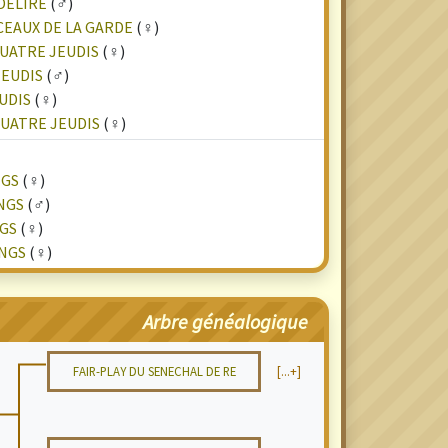
DELIRE
(♂)
EAUX DE LA GARDE
(♀)
UATRE JEUDIS
(♀)
JEUDIS
(♂)
UDIS
(♀)
QUATRE JEUDIS
(♀)
NGS
(♀)
NGS
(♂)
NGS
(♀)
INGS
(♀)
Arbre généalogique
FAIR-PLAY DU SENECHAL DE RE
[...+]