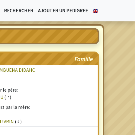
RECHERCHER
AJOUTER UN PEDIGREE
Famille
AMBUENA DIDAHO
 le père:
OU
(♂)
rs par la mère:
U VRIN
(♀)