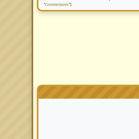
"
Commentaires
").