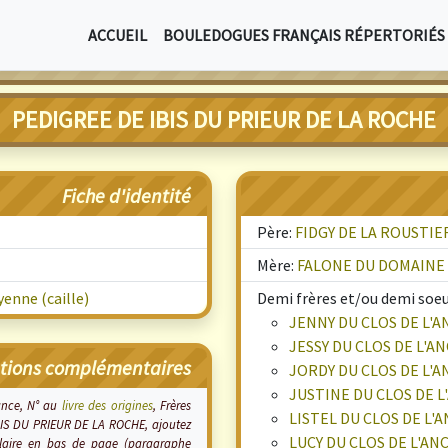
ACCUEIL
BOULEDOGUES FRANÇAIS RÉPERTORIÉS
PEDIGREE DE IBIS DU PRIEUR DE LA ROCHE
Fiche d'identité
Père:
FIDGY DE LA ROUSTIE
Mère:
FALONE DU DOMAINE
enne (caille)
Demi frères et/ou demi soeur
JENNY DU CLOS DE L'
JESSY DU CLOS DE L'A
tions complémentaires
JORDY DU CLOS DE L'
JUSTINE DU CLOS DE 
sance, N° au
livre des origines
, Frères
LISTEL DU CLOS DE L'
 IBIS DU PRIEUR DE LA ROCHE, ajoutez
LUCY DU CLOS DE L'A
ulaire en bas de page (paragraphe