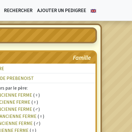
RECHERCHER
AJOUTER UN PEDIGREE
Famille
RE
 DE PREBENOIST
s par le père:
ANCIENNE FERME
(♀)
NCIENNE FERME
(♀)
ANCIENNE FERME
(♂)
L'ANCIENNE FERME
(♀)
ANCIENNE FERME
(♂)
NCIENNE FERME
(♀)