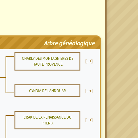
Arbre généalogique
CHARLY DES MONTAGNIERES DE
[...+]
HAUTE PROVENCE
CYNDIA DE LANDOUAR
[...+]
CRAK DE LA RENAISSANCE DU
[...+]
PHENIX