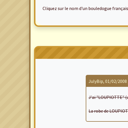
Cliquez sur le nom d'un bouledogue français po
JulyBip, 01/02/2008 
J'ai "LOUPIOTTE" (av
La robe de LOUPIOT