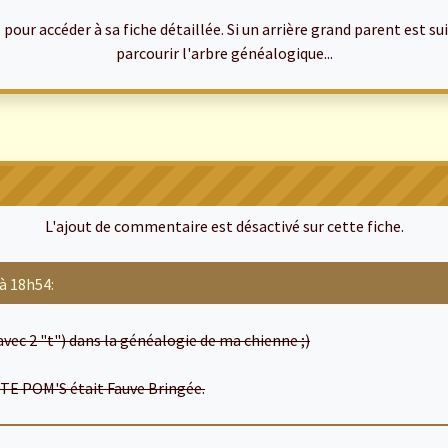
ur accéder à sa fiche détaillée. Si un arrière grand parent est suiv
parcourir l'arbre généalogique...
L'ajout de commentaire est désactivé sur cette fiche.
à 18h54:
ec 2 "t") dans la généalogie de ma chienne ;)
TE POM'S était Fauve Bringée.