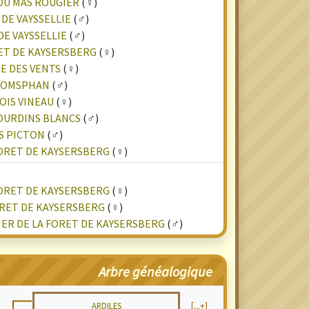
DU MAS ROUGIER
(♀)
DE VAYSSELLIE
(♂)
E VAYSSELLIE
(♂)
ET DE KAYSERSBERG
(♀)
E DES VENTS
(♀)
 THOMSPHAN
(♂)
OIS VINEAU
(♀)
OURDINS BLANCS
(♂)
S PICTON
(♂)
ORET DE KAYSERSBERG
(♀)
ORET DE KAYSERSBERG
(♀)
ORET DE KAYSERSBERG
(♀)
ER DE LA FORET DE KAYSERSBERG
(♂)
Arbre généalogique
ARDILES
[...+]