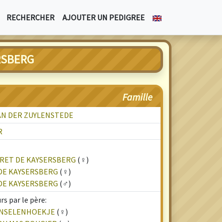
RECHERCHER
AJOUTER UN PEDIGREE
RSBERG
Famille
AN DER ZUYLENSTEDE
R
ORET DE KAYSERSBERG
(♀)
 DE KAYSERSBERG
(♀)
DE KAYSERSBERG
(♂)
s par le père:
PENSELENHOEKJE
(♀)