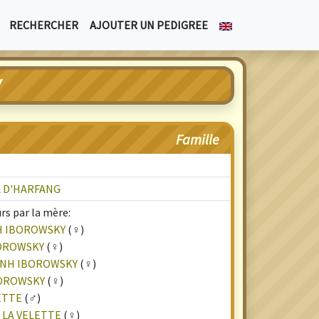
RECHERCHER
AJOUTER UN PEDIGREE
Y
Famille
L D'HARFANG
rs par la mère:
NH IBOROWSKY
(♀)
BOROWSKY
(♀)
'INH IBOROWSKY
(♀)
BOROWSKY
(♀)
ETTE
(♂)
 LA VELETTE
(♀)