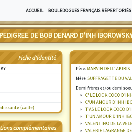
ACCUEIL
BOULEDOGUES FRANÇAIS RÉPERTORIÉS
PEDIGREE DE BOB DENARD D'INH IBOROWSK
Fiche d'identité
SKY
Père:
MARVIN DELL' AKIRIS
Mère:
SUFFRAGETTE DU VA
Demi frères et/ou demi soeu
C' LE LOOK COCO D'I
C'UN AMOUR D'INH I
hissante (caille)
T'AS LE LOOK COCO D
T'UN AMOUR D'INH I
VALENTINO DE LA VEL
tions complémentaires
VALERIE LAGRANGE DE