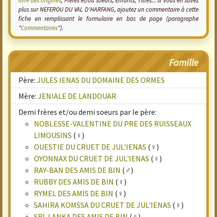
livre des origines
, Frères et/ou soeurs, Enfants, Titres... si vous en savez
plus sur NEFEROU DU VAL D'HARFANG, ajoutez un commentaire à cette
fiche en remplissant le formulaire en bas de page (paragraphe
"
Commentaires
").
Famille
Père:
JULES IENAS DU DOMAINE DES ORMES
Mère:
JENIALE DE LANDOUAR
Demi frères et/ou demi soeurs par le père:
NOBLESSE-VALENTINE DU PRE DES RUISSEAUX
LIMOUSINS
(♀)
OUESTIE DU CRUET DE JUL'IENAS
(♀)
OYONNAX DU CRUET DE JUL'IENAS
(♀)
RAY-BAN DES AMIS DE BIN
(♂)
RUBBY DES AMIS DE BIN
(♀)
RYMEL DES AMIS DE BIN
(♀)
SAHIRA KOMSSA DU CRUET DE JUL'IENAS
(♀)
SRI-LANKA DES AMIS DE BIN
(♀)