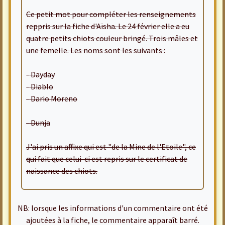
Ce petit mot pour compléter les renseignements
reppris sur la fiche d'Aïsha. Le 24 février elle a eu
quatre petits chiots couleur bringé. Trois mâles et
une femelle. Les noms sont les suivants :
- Dayday
- Diablo
- Dario Moreno
- Dunja
J'ai pris un affixe qui est "de la Mine de l'Etoile", ce
qui fait que celui-ci est repris sur le certificat de
naissance des chiots.
NB: lorsque les informations d'un commentaire ont été
ajoutées à la fiche, le commentaire apparaît barré.