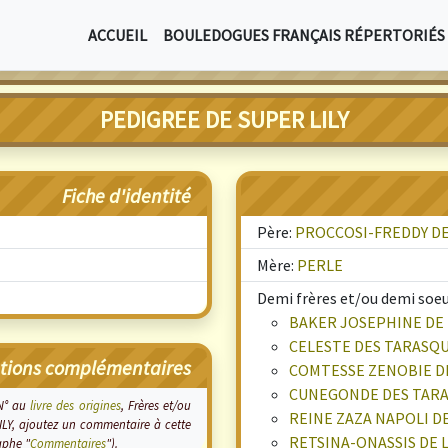
ACCUEIL
BOULEDOGUES FRANÇAIS RÉPERTORIÉS
PEDIGREE DE SUPER LILY
Fiche d'identité
Père:
PROCCOSI-FREDDY DE
Mère:
PERLE
Demi frères et/ou demi soeur
BAKER JOSEPHINE DE 
CELESTE DES TARASQU
tions complémentaires
COMTESSE ZENOBIE D
CUNEGONDE DES TARA
 N° au
livre des origines
, Frères et/ou
REINE ZAZA NAPOLI D
LILY, ajoutez un commentaire à cette
RETSINA-ONASSIS DE 
aphe "
Commentaires
").