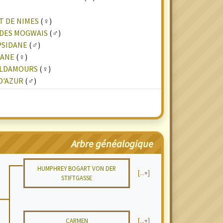
T DE NIMES
(♀)
 DES MOGWAIS
(♂)
PSIDANE
(♂)
DANE
(♀)
ULDAMOURS
(♀)
D'AZUR
(♂)
Arbre généalogique
HUMPHREY BOGART VON DER
[...+]
STIFTGASSE
CARMEN
[...+]