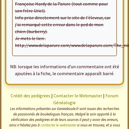
Françoise Hardy de la Parure (tout comme pour
son frère Uriel).
Info prise directement sur le site de l'éleveur, car
j'ai remarqué cette erreur dans le ped de mon
chien (burberry).
Je mets le lien :
http://www.delaparure.com/www.delaparure.com/The_nin
NB: lorsque les informations d'un commentaire ont été
ajoutées à la fiche, le commentaire apparaît barré.
Crédit des pedigrees
|
Contacter le Webmaster
|
Forum
Généalogie
Les informations présentes sur Geneaboule.fr sont issues des recherches
de passionnés de bouledogues français. Malgré le soin apporté à la
vérification des pedigrees et de leurs sources il peut y avoir des erreurs,
ainsi n'hésitez pas à
contacter le webmaster
si vous en trouvez, et si vous