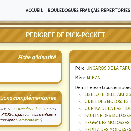
ACCUEIL
BOULEDOGUES FRANÇAIS RÉPERTORIÉS
PEDIGREE DE PICK-POCKET
Fiche d'identité
Père:
UNGAROS DE LA PAR
Mère:
MIRZA
Demi frères et/ou demi soeur
LISELOTE DELL' AKIRIS
tions complémentaires
ODILE DES MOLOSSES
OURIKA DE LA BASTID
sance, N° au
livre des origines
, Frères
PICK-POCKET, ajoutez un commentaire à
PAULINE DES MOLOSS
paragraphe "
Commentaires
").
PEGGY DES MOLOSSES
PEPITA DES MOLOSSE