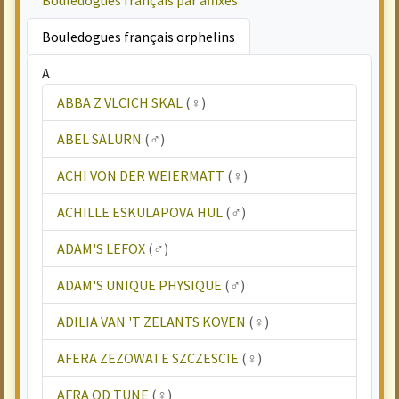
Bouledogues français par affixes
Bouledogues français orphelins
A
ABBA Z VLCICH SKAL
(♀)
ABEL SALURN
(♂)
ACHI VON DER WEIERMATT
(♀)
ACHILLE ESKULAPOVA HUL
(♂)
ADAM'S LEFOX
(♂)
ADAM'S UNIQUE PHYSIQUE
(♂)
ADILIA VAN 'T ZELANTS KOVEN
(♀)
AFERA ZEZOWATE SZCZESCIE
(♀)
AFRA OD TUNE
(♀)