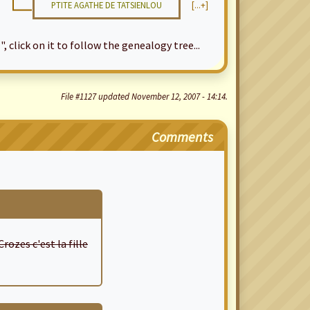
PTITE AGATHE DE TATSIENLOU
[...+]
", click on it to follow the genealogy tree...
File #1127 updated November 12, 2007 - 14:14.
Comments
rozes c'est la fille