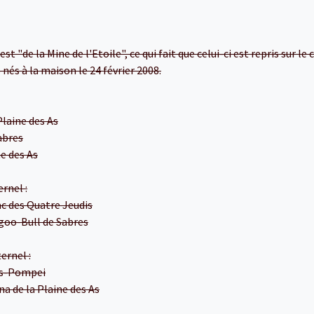
i est "de la Mine de l'Etoile", ce qui fait que celui-ci est repris sur le 
nés à la maison le 24 février 2008.
Plaine des As
Sabres
ne des As
rnel :
ac des Quatre Jeudis
goo-Bull de Sabres
ernel :
us-Pompei
na de la Plaine des As