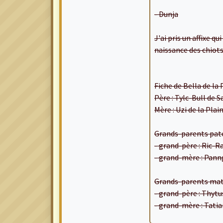
- Dunja
J'ai pris un affixe qu
naissance des chiots 
Fiche de Bella de la 
Père : Tylc-Bull de 
Mère : Uzi de la Plai
Grands-parents pate
- grand-père : Ric-R
- grand-mère : Pann
Grands-parents mat
- grand-père : Thyt
- grand-mère : Tatia