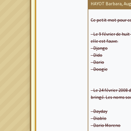
HAYOT Barbara, Augus
Ce petit mot pour co
- Le 9 février de hu
elle est fauve.
- Django
- Dido
- Dario
- Doogie
- Le 24 février 2008
bringé. Les noms son
- Dayday
- Diablo
- Dario Moreno