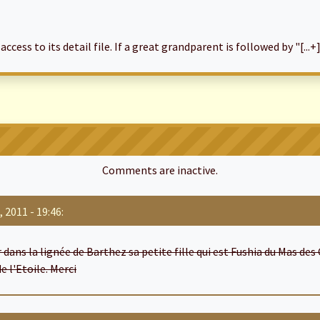
cess to its detail file. If a great grandparent is followed by "[...+]
Comments are inactive.
 2011 - 19:46:
ans la lignée de Barthez sa petite fille qui est Fushia du Mas des C
e l'Etoile. Merci