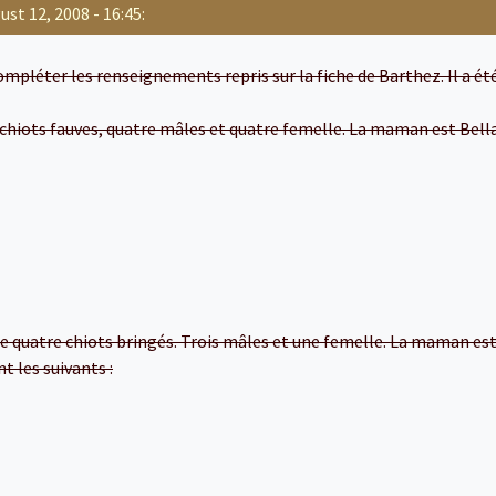
t 12, 2008 - 16:45:
mpléter les renseignements repris sur la fiche de Barthez. Il a été
it chiots fauves, quatre mâles et quatre femelle. La maman est Bella
 de quatre chiots bringés. Trois mâles et une femelle. La maman est 
t les suivants :