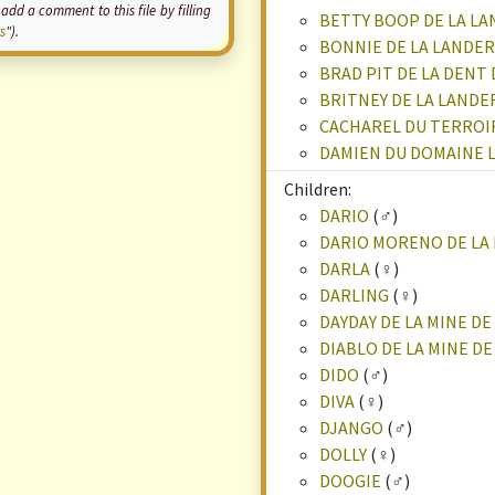
 a comment to this file by filling
BETTY BOOP DE LA LA
s
").
BONNIE DE LA LANDER
BRAD PIT DE LA DENT
BRITNEY DE LA LANDE
CACHAREL DU TERROI
DAMIEN DU DOMAINE 
Children:
DARIO
(♂)
DARIO MORENO DE LA 
DARLA
(♀)
DARLING
(♀)
DAYDAY DE LA MINE DE
DIABLO DE LA MINE DE
DIDO
(♂)
DIVA
(♀)
DJANGO
(♂)
DOLLY
(♀)
DOOGIE
(♂)