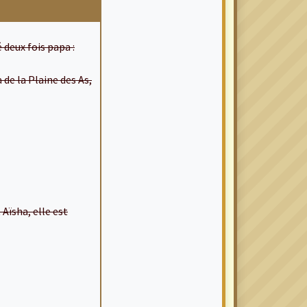
 deux fois papa :
 de la Plaine des As,
Aïsha, elle est