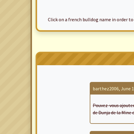
Click on a french bulldog name in order to ac
barthez2006, June 1,
Pouvez-vous ajouter d
de Dunja de la Mine d