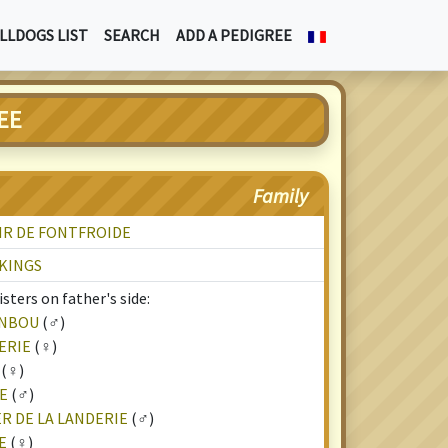
LLDOGS LIST
SEARCH
ADD A PEDIGREE
EE
Family
IR DE FONTFROIDE
 KINGS
sters on father's side:
ENBOU
(♂)
ERIE
(♀)
(♀)
E
(♂)
R DE LA LANDERIE
(♂)
E
(♀)