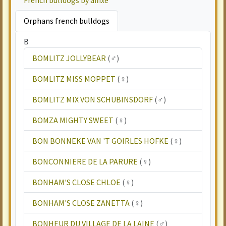
French bulldogs by affixe
Orphans french bulldogs
B
BOMLITZ JOLLYBEAR
(♂)
BOMLITZ MISS MOPPET
(♀)
BOMLITZ MIX VON SCHUBINSDORF
(♂)
BOMZA MIGHTY SWEET
(♀)
BON BONNEKE VAN 'T GOIRLES HOFKE
(♀)
BONCONNIERE DE LA PARURE
(♀)
BONHAM'S CLOSE CHLOE
(♀)
BONHAM'S CLOSE ZANETTA
(♀)
BONHEUR DU VILLAGE DE LA LAINE
(♂)