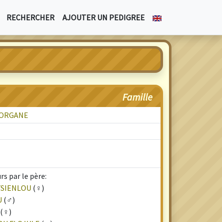
RECHERCHER
AJOUTER UN PEDIGREE
Famille
MORGANE
s par le père:
TSIENLOU
(♀)
U
(♂)
(♀)