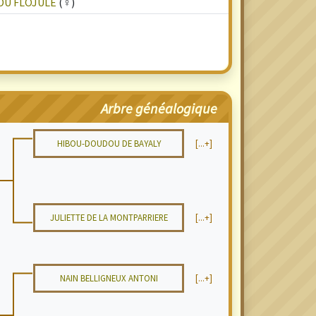
 DU FLOJULE
(♀)
Arbre généalogique
HIBOU-DOUDOU DE BAYALY
[...+]
JULIETTE DE LA MONTPARRIERE
[...+]
NAIN BELLIGNEUX ANTONI
[...+]