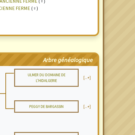
L'ANCIENNE FERME
(♀)
NCIENNE FERME
(♀)
Arbre généalogique
ULMER DU DOMAINE DE
[...+]
L'HIDALGERIE
PEGGY DE BARGASSIN
[...+]