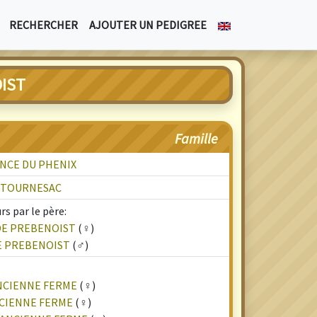
RECHERCHER
AJOUTER UN PEDIGREE
IST
Famille
ANCE DU PHENIX
E TOURNESAC
s par le père:
DE PREBENOIST
(♀)
E PREBENOIST
(♂)
ANCIENNE FERME
(♀)
NCIENNE FERME
(♀)