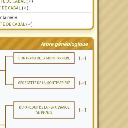
NTE DE CABAL
(♀)
E DE CABAL
(♂)
r la mère:
TE DE CABAL
(♂)
Arbre généalogique
GONTRAND DE LA MONTPARRIERE
[...+]
GEORGETTE DE LA MONTPARRIERE
[...+]
DUPANLOUP DE LA RENAISSANCE
[...+]
DU PHENIX