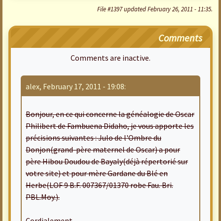
File #1397 updated February 26, 2011 - 11:35.
Comments
Comments are inactive.
alex, February 17, 2011 - 19:08:
Bonjour, en ce qui concerne la généalogie de Oscar
Philibert de Fambuena Didaho, je vous apporte les
précisions suivantes : Julo de l'Ombre du
Donjon(grand-père maternel de Oscar) a pour
père Hibou Doudou de Bayaly(déjà répertorié sur
votre site) et pour mère Gardane du Blé en
Herbe(LOF 9 B.F. 007367/01370 robe Fau. Bri.
PBL.Moy.).
Cordialement.