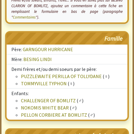
Frères et/ou soeurs, Enfants, Titres... si vous en savez plus sur BESING
CLARION OF BOMLITZ, ajoutez un commentaire à cette fiche en
remplissant le formulaire en bas de page (paragraphe
"
Commentaires
").
Famille
Père:
GARNGOUR HURRICANE
Mère:
BESING LINDI
Demi frères et/ou demi soeurs par le père:
PUZZLEWAITE PERILLA OF TOLLYDANE
(♀)
TOMMYVILLE TYPHON
(♀)
Enfants:
CHALLENGER OF BOMLITZ
(♂)
NOKOMIS WHITE BEAR
(♂)
PELLON CORBIERE AT BOMLITZ
(♂)