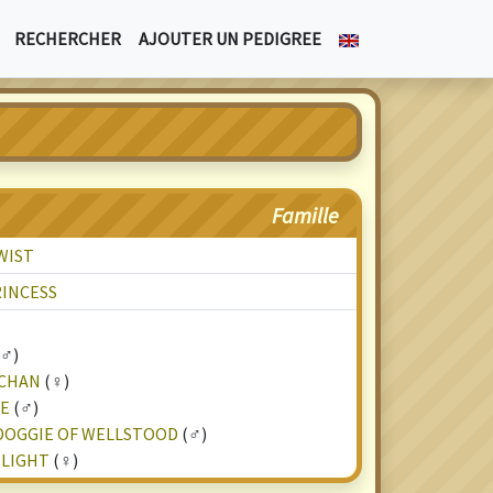
RECHERCHER
AJOUTER UN PEDIGREE
Famille
WIST
INCESS
♂)
RCHAN
(♀)
E
(♂)
DOGGIE OF WELLSTOOD
(♂)
ELIGHT
(♀)