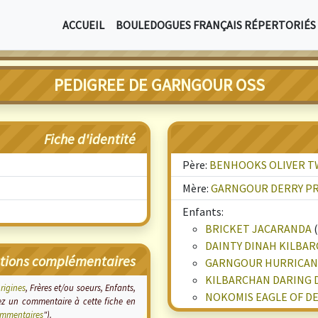
ACCUEIL
BOULEDOGUES FRANÇAIS RÉPERTORIÉS
PEDIGREE DE GARNGOUR OSS
Fiche d'identité
Père:
BENHOOKS OLIVER T
Mère:
GARNGOUR DERRY PR
Enfants:
BRICKET JACARANDA
(
DAINTY DINAH KILBA
tions complémentaires
GARNGOUR HURRICAN
KILBARCHAN DARING 
origines
, Frères et/ou soeurs, Enfants,
NOKOMIS EAGLE OF D
tez un commentaire à cette fiche en
mmentaires
").