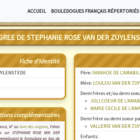
ACCUEIL
BOULEDOGUES FRANÇAIS RÉPERTORIÉS
GREE DE STEPHANIE ROSE VAN DER ZUYLEN
Fiche d'identité
UYLENSTEDE
Père:
IVANHOE DE L'AMABIL
Mère:
LOULOU VAN DER ZU
Demi frères et/ou demi soeur
JOLI COEUR DE L'AMAB
MARIE CECILE DE L'AM
tions complémentaires
Demi frère ou demi soeur pa
VALLERIE VAN DER ZU
sance, N° au
livre des origines
, Frères
 plus sur STEPHANIE ROSE VAN DER
Enfants:
emplissant le formulaire en bas de