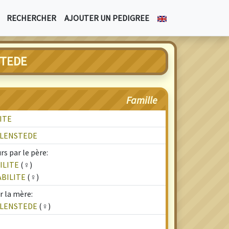
RECHERCHER
AJOUTER UN PEDIGREE
STEDE
Famille
ITE
YLENSTEDE
s par le père:
ILITE
(♀)
ABILITE
(♀)
r la mère:
YLENSTEDE
(♀)