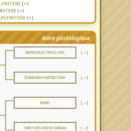
YLENSTEDE
(♂)
ENSTEDE
(♂)
UYLENSTEDE
(♀)
Arbre généalogique
MERROWLEA TRIPLE AXEL
[...+]
DORMANDI PAINTED PONY
[...+]
BOBO
[...+]
FANCY DES GENTILS MINOIS
[...+]