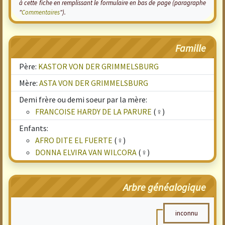
à cette fiche en remplissant le formulaire en bas de page (paragraphe
"
Commentaires
").
Famille
Père:
KASTOR VON DER GRIMMELSBURG
Mère:
ASTA VON DER GRIMMELSBURG
Demi frère ou demi soeur par la mère:
FRANCOISE HARDY DE LA PARURE
(♀)
Enfants:
AFRO DITE EL FUERTE
(♀)
DONNA ELVIRA VAN WILCORA
(♀)
Arbre généalogique
inconnu