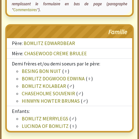
remplissant le formulaire en bas de page (paragraphe
"
Commentaires
").
Famille
Père:
BOMLITZ EDWARDBEAR
Mère:
CHASEWOOD CREME BRULEE
Demi frères et/ou demi soeurs par le père:
BESING BON NUIT
(♀)
BOMLITZ DOGWOOD EDWINA
(♀)
BOMLITZ KOLABEAR
(♂)
CHASEHOLME SOUVENIR
(♂)
HINWYN HOWTER BRUMAS
(♂)
Enfants:
BOMLITZ MERRYLEGS
(♂)
LUCINDA OF BOMLITZ
(♀)