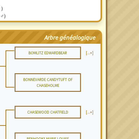
♀)
(♂)
Arbre généalogique
BOMLITZ EDWARDBEAR
[...+]
BONNEVARDE CANDYTUFT OF
CHASEHOLME
CHASEWOOD CHATFIELD
[...+]
BENHOOKS MARIE LOUISE