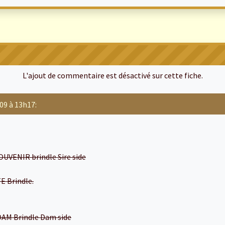
L'ajout de commentaire est désactivé sur cette fiche.
09 à 13h17:
VENIR brindle Sire side
 Brindle.
M Brindle Dam side