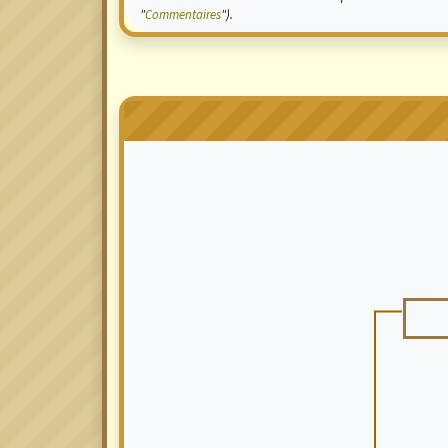
"
Commentaires
").