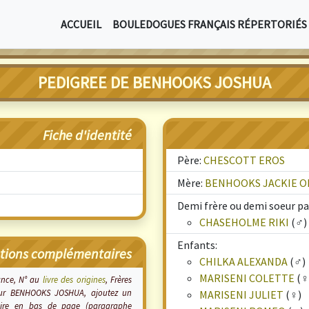
ACCUEIL
BOULEDOGUES FRANÇAIS RÉPERTORIÉS
PEDIGREE DE BENHOOKS JOSHUA
Fiche d'identité
Père:
CHESCOTT EROS
Mère:
BENHOOKS JACKIE 
Demi frère ou demi soeur par
CHASEHOLME RIKI
(♂)
Enfants:
tions complémentaires
CHILKA ALEXANDA
(♂)
MARISENI COLETTE
(♀
sance, N° au
livre des origines
, Frères
s sur BENHOOKS JOSHUA, ajoutez un
MARISENI JULIET
(♀)
laire en bas de page (paragraphe