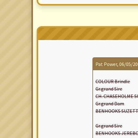
Pat Power, 06/05/20
COLOUR Brindle
Gr.grand Sire
CH. CHASEHOLME SOU
Gr.grand Dam
BENHOOKS SUZETTE
Gr.grand Sire
BENHOOKS JEREBOA