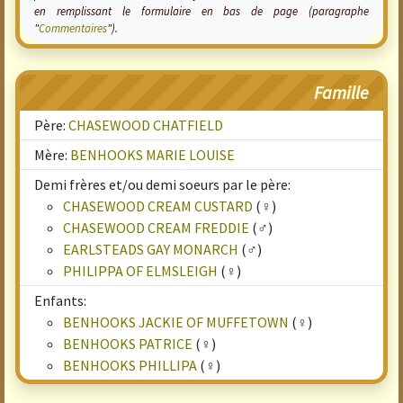
en remplissant le formulaire en bas de page (paragraphe
"
Commentaires
").
Famille
Père:
CHASEWOOD CHATFIELD
Mère:
BENHOOKS MARIE LOUISE
Demi frères et/ou demi soeurs par le père:
CHASEWOOD CREAM CUSTARD
(♀)
CHASEWOOD CREAM FREDDIE
(♂)
EARLSTEADS GAY MONARCH
(♂)
PHILIPPA OF ELMSLEIGH
(♀)
Enfants:
BENHOOKS JACKIE OF MUFFETOWN
(♀)
BENHOOKS PATRICE
(♀)
BENHOOKS PHILLIPA
(♀)