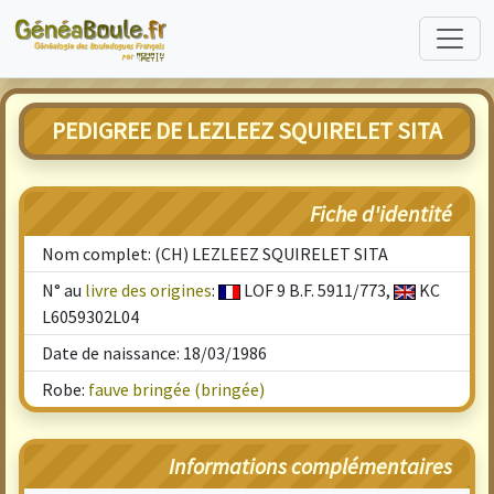
PEDIGREE DE LEZLEEZ SQUIRELET SITA
Fiche d'identité
Nom complet: (CH) LEZLEEZ SQUIRELET SITA
N° au
livre des origines
:
LOF 9 B.F. 5911/773,
KC
L6059302L04
Date de naissance: 18/03/1986
Robe:
fauve bringée (bringée)
Informations complémentaires