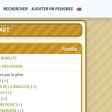
RECHERCHER
AJOUTER UN PEDIGREE
HART
Famille
 BOMLITZ
 DES VIVIERS
s par le père:
S
(♀)
 DE LA RANLOUE
(♀)
LES
(♀)
S
(♂)
FREDERIC
(♂)
PARRIERE
(♀)