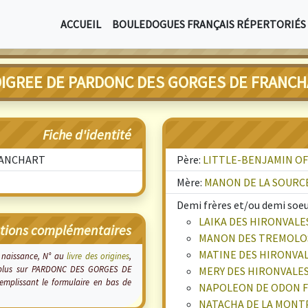
ACCUEIL
BOULEDOGUES FRANÇAIS RÉPERTORIÉS
IGREE DE PARDONC DES GORGES DE FRANC
Fiche d'identité
RANCHART
Père:
LITTLE-BENJAMIN OF
Mère:
MANON DE LA SOURCE
Demi frères et/ou demi soeur
LAIKA DES HIRONVALE
tions complémentaires
MANON DES TREMOLOS
MATINE DES HIRONVA
e naissance, N° au
livre des origines
,
vez plus sur PARDONC DES GORGES DE
MERY DES HIRONVALE
mplissant le formulaire en bas de
NAPOLEON DE ODON 
NATACHA DE LA MONT