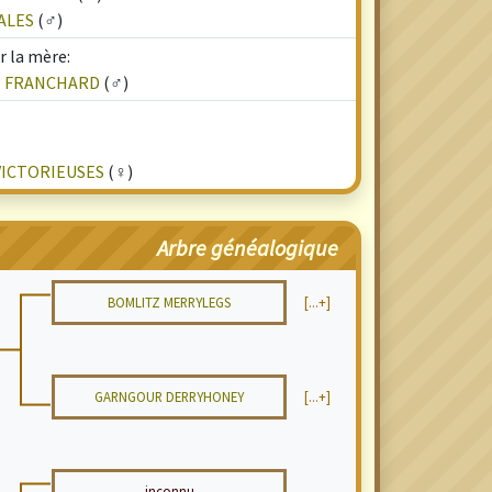
ALES
(♂)
r la mère:
E FRANCHARD
(♂)
VICTORIEUSES
(♀)
Arbre généalogique
BOMLITZ MERRYLEGS
[...+]
GARNGOUR DERRYHONEY
[...+]
inconnu