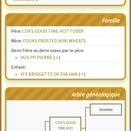
Famille
Père:
COX'S GOOD TIME HOT TODDY
Mère:
COOKS FROSTED MINI WHEATS
Demi frère ou demi soeur par le père:
VG'S PP PIERRE
(♂)
Enfant:
VI'S BRIDGETTE OF EVA HAN
(♀)
Arbre généalogique
inconnu
COX'S GOOD
TIME HOT