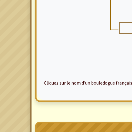
Cliquez sur le nom d'un bouledogue français po