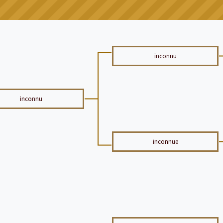
inconnu
inconnu
inconnue