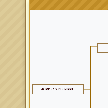
MAJOR'S GOLDEN NUGGET