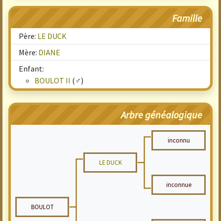
Famille
Père:
LE DUCK
Mère:
DIANE
Enfant:
BOULOT II
(♂)
Arbre généalogique
inconnu
LE DUCK
inconnue
BOULOT