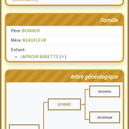
Famille
Père:
BONNER
Mère:
BEAUFLEUR
Enfant:
JAPNOIR BABETTE
(♀)
Arbre généalogique
inconnu
BONNER
inconnue