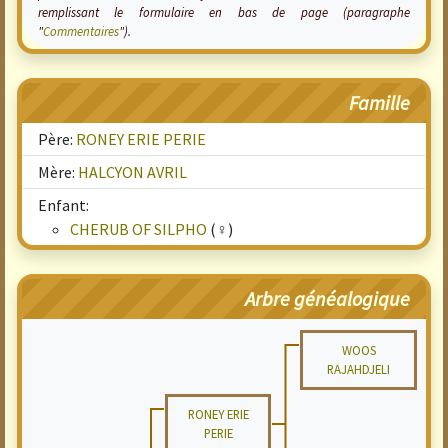
remplissant le formulaire en bas de page (paragraphe
"
Commentaires
").
Famille
Père:
RONEY ERIE PERIE
Mère:
HALCYON AVRIL
Enfant:
CHERUB OF SILPHO
(♀)
Arbre généalogique
WOOS
RAJAHDJELI
RONEY ERIE
PERIE