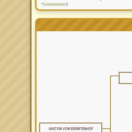
"
Commentaires
").
GASTON VOM EREMITENHOF