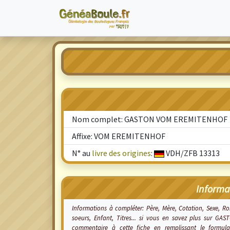
Nom complet: GASTON VOM EREMITENHOF
Affixe: VOM EREMITENHOF
N° au
livre des origines
:
VDH/ZFB 13313
Informa
Informations à compléter: Père, Mère, Cotation, Sexe, Ro
soeurs, Enfant, Titres... si vous en savez plus sur G
commentaire à cette fiche en remplissant le formu