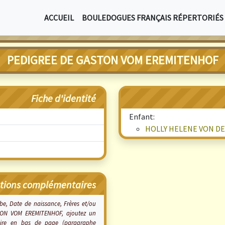
ACCUEIL
BOULEDOGUES FRANÇAIS RÉPERTORIÉS
PEDIGREE DE GASTON VOM EREMITENHOF
Fiche d'identité
Enfant:
HOLLY HELENE VON D
tions complémentaires
be, Date de naissance, Frères et/ou
ASTON VOM EREMITENHOF, ajoutez un
laire en bas de page (paragraphe