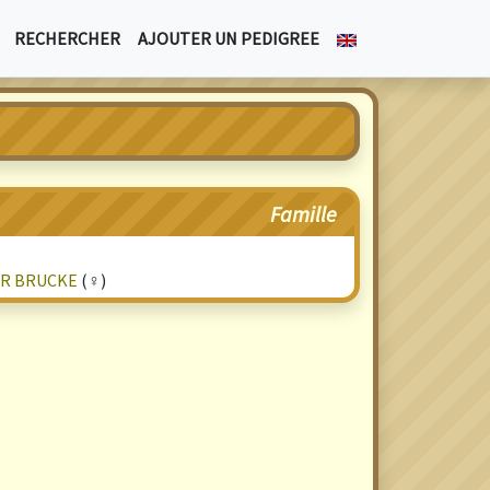
RECHERCHER
AJOUTER UN PEDIGREE
Famille
ER BRUCKE
(♀)