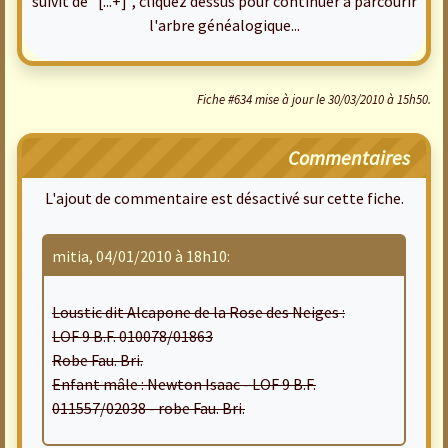
suivit de "[...+]", cliquez dessus pour continuer à parcourir
l'arbre généalogique...
Fiche #634 mise à jour le 30/03/2010 à 15h50.
Commentaires
L'ajout de commentaire est désactivé sur cette fiche.
mitia, 04/01/2010 à 18h10:
Loustic dit Alcapone de la Rose des Neiges :
LOF 9 B.F. 010078/01863
Robe Fau. Bri.
Enfant mâle : Newton Isaac - LOF 9 B.F.
011557/02038 - robe Fau. Bri.