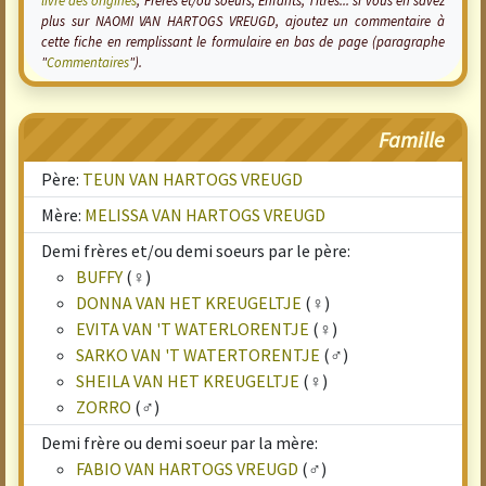
livre des origines
, Frères et/ou soeurs, Enfants, Titres... si vous en savez
plus sur NAOMI VAN HARTOGS VREUGD, ajoutez un commentaire à
cette fiche en remplissant le formulaire en bas de page (paragraphe
"
Commentaires
").
Famille
Père:
TEUN VAN HARTOGS VREUGD
Mère:
MELISSA VAN HARTOGS VREUGD
Demi frères et/ou demi soeurs par le père:
BUFFY
(♀)
DONNA VAN HET KREUGELTJE
(♀)
EVITA VAN 'T WATERLORENTJE
(♀)
SARKO VAN 'T WATERTORENTJE
(♂)
SHEILA VAN HET KREUGELTJE
(♀)
ZORRO
(♂)
Demi frère ou demi soeur par la mère:
FABIO VAN HARTOGS VREUGD
(♂)