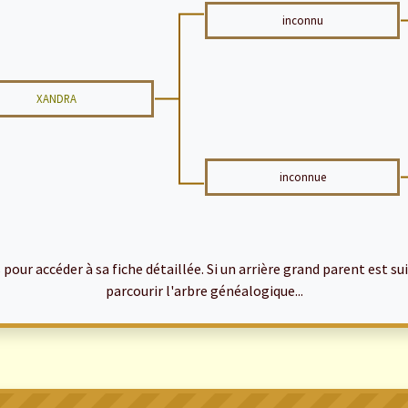
inconnu
XANDRA
inconnue
ur accéder à sa fiche détaillée. Si un arrière grand parent est suiv
parcourir l'arbre généalogique...