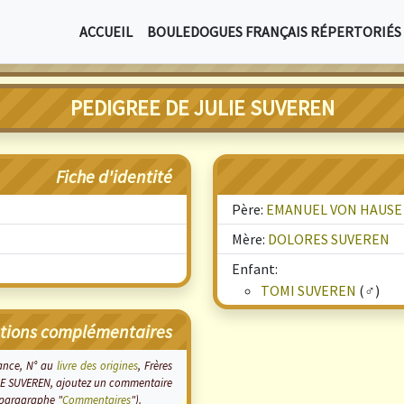
ACCUEIL
BOULEDOGUES FRANÇAIS RÉPERTORIÉS
PEDIGREE DE JULIE SUVEREN
Fiche d'identité
Père:
EMANUEL VON HAUSE
Mère:
DOLORES SUVEREN
Enfant:
TOMI SUVEREN
(♂)
tions complémentaires
sance, N° au
livre des origines
, Frères
JULIE SUVEREN, ajoutez un commentaire
(paragraphe "
Commentaires
").