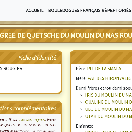
ACCUEIL
BOULEDOGUES FRANÇAIS RÉPERTORIÉS
IGREE DE QUETSCHE DU MOULIN DU MAS ROU
Fiche d'identité
AS ROUGIER
Père:
PIT DE LA SMALA
Mère:
PAT DES HIRONVALES
Demi frères et/ou demi soeu
IRIS DU MOULIN DU M
QUALINE DU MOULIN 
tions complémentaires
ULO DU MOULIN DU M
UTAH DU MOULIN DU 
sance, N° au
livre des origines
, Frères
lus sur QUETSCHE DU MOULIN DU MAS
Enfants:
issant le formulaire en bas de page