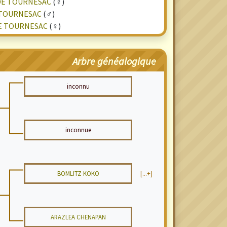
DE TOURNESAC
(♀)
 TOURNESAC
(♂)
E TOURNESAC
(♀)
Arbre généalogique
inconnu
inconnue
BOMLITZ KOKO
[...+]
ARAZLEA CHENAPAN