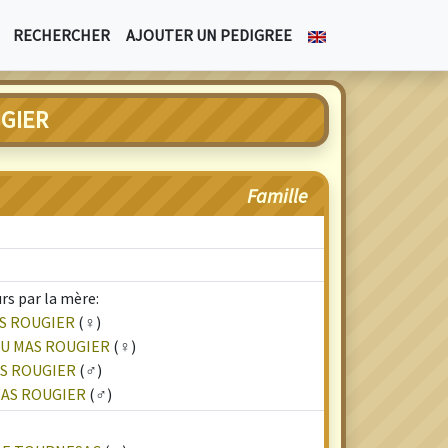
RECHERCHER
AJOUTER UN PEDIGREE
GIER
Famille
rs par la mère:
AS ROUGIER
(♀)
DU MAS ROUGIER
(♀)
AS ROUGIER
(♂)
MAS ROUGIER
(♂)