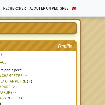
RECHERCHER
AJOUTER UN PEDIGREE
Famille
RE
LAGE
s par le père:
LA CHAMPETRE
(♀)
 LA CHAMPETRE
(♂)
PARURE
(♂)
 PARURE
(♂)
LA PARURE
(♀)
)