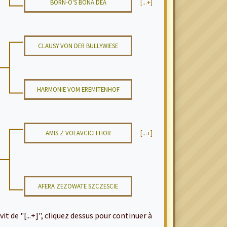
BORN-O'S BONA DEA
[...+]
CLAUSY VON DER BULLYWIESE
HARMONIE VOM EREMITENHOF
AMIS Z VOLAVCICH HOR
[...+]
AFERA ZEZOWATE SZCZESCIE
it de "[...+]", cliquez dessus pour continuer à