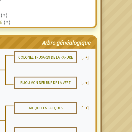
(♀)
RE
(♀)
Arbre généalogique
COLONEL TRUSARDI DE LA PARURE
[...+]
BIJOU VON DER RUE DE LA VERT
[...+]
JACQUELLA JACQUES
[...+]