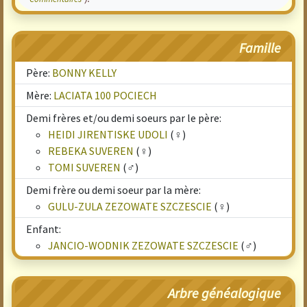
Famille
Père:
BONNY KELLY
Mère:
LACIATA 100 POCIECH
Demi frères et/ou demi soeurs par le père:
HEIDI JIRENTISKE UDOLI
(♀)
REBEKA SUVEREN
(♀)
TOMI SUVEREN
(♂)
Demi frère ou demi soeur par la mère:
GULU-ZULA ZEZOWATE SZCZESCIE
(♀)
Enfant:
JANCIO-WODNIK ZEZOWATE SZCZESCIE
(♂)
Arbre généalogique