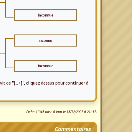
inconnue
inconnu
inconnue
it de "[...+]", cliquez dessus pour continuer à
Fiche #1345 mise à jour le 15/12/2007 à 21h17.
Commentaires