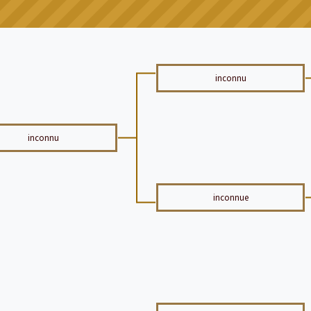
inconnu
inconnu
inconnue