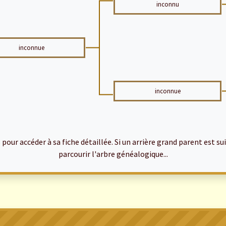
inconnu
inconnue
inconnue
ur accéder à sa fiche détaillée. Si un arrière grand parent est suiv
parcourir l'arbre généalogique...