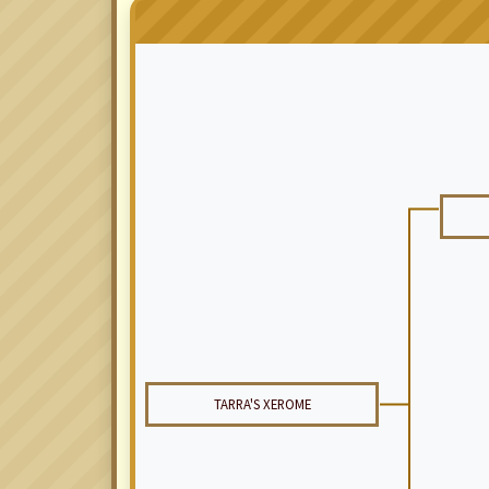
TARRA'S XEROME