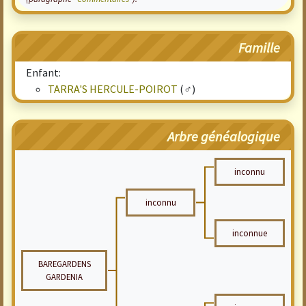
Famille
Enfant:
TARRA'S HERCULE-POIROT
(♂)
Arbre généalogique
inconnu
inconnu
inconnue
BAREGARDENS
GARDENIA