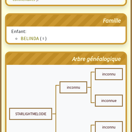
Famille
Enfant:
BELINDA
(♀)
Arbre généalogique
inconnu
inconnu
inconnue
STARLIGHTMELODIE
inconnu