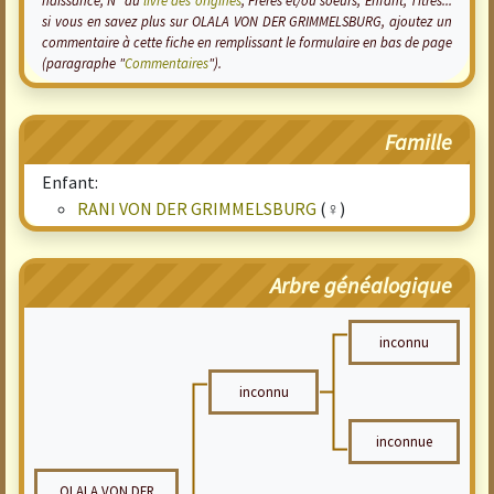
naissance, N° au
livre des origines
, Frères et/ou soeurs, Enfant, Titres...
si vous en savez plus sur OLALA VON DER GRIMMELSBURG, ajoutez un
commentaire à cette fiche en remplissant le formulaire en bas de page
(paragraphe "
Commentaires
").
Famille
Enfant:
RANI VON DER GRIMMELSBURG
(♀)
Arbre généalogique
inconnu
inconnu
inconnue
OLALA VON DER